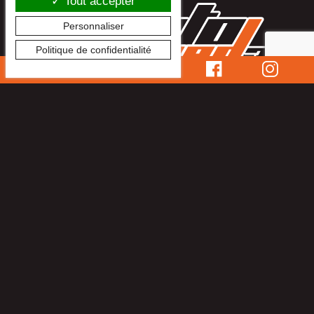
Tout accepter
Personnaliser
Politique de confidentialité
Auto Speed 35
6 Rue Charles Lindbergh
35150
JANZÉ
Tél :
02 99 43 57 54
NOUS CONTACTER PAR E-MAIL
Mentions légales
Politique de confidentialité