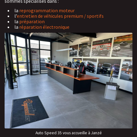
sommes spécialisés dans :
la
reprogrammation moteur
l’
entretien de véhicules premium / sportifs
la
préparation
la
réparation électronique
Auto Speed 35 vous accueille à Janzé